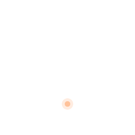
Categories
! Без рубрики
1
111
2
31867 05.02
34332 NL 16.03